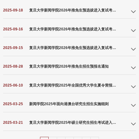
一、项目简介在新传播技术的赋权下，媒介化社会发展日益加速，具备综合性新闻与传
（境）外学历学位的认证书]等申请材料进行审查，对符合报考条件的考生予以准考，不
新性复合型高端人才，服务上海国际金融中心建设和国家经济发展。传播+财经的复合型
联合其他院校及合作单位，共同培养具备战略思维与管理能力的人才。学生通过系统学
2025-09-18
复旦大学新闻学院2026年推免生预选拔进入复试考生名单（第三批）
播专业沟通能力成为各行各业人才的必备素质。新闻与传播综合（简称“新闻综合”）方向
符合报考条件的考生不予准考。在复试、录取环节发现考生不符合报考条件的，
背景，使得本项目毕业生不仅在招聘时受到用人单位广泛青睐，更因此具有极为广阔的
习战略传播相关理论知识，深度研习前沿业务和实践案例，拥有战略分析能力，掌握政
专业硕士项目自2011年创办以来已走过15年，培养了400余位毕业生，活跃在新闻传播
职业发展空间。二、培养特色本项目立足于复旦大学的综合性资源平台，依托历史悠
治传播、企业传播、组织传播技巧，能够创造性地开展政府、企业、社会组织的战略传
业的各条战线，包括中央媒体、头部互联网平台、各级行政机关与跨国企业等，以优异
久、学术积淀深厚、教学设备一流的新闻学院，紧密响应国家和社会对财经新闻人才的
播工作。作为国内首批设立的战略传播专业硕士项目，本项目具有以下特色：1.跨学科
2025-09-16
复旦大学新闻学院2026年推免生预选拔进入复试考生名单（第二批）
的表现获得了各单位的广泛赞许，成为所在行业的精英。二、培养特色“复旦新闻馆，天
能力要求，充分利用上海国际金融中心的资源和条件，联合国内外头部媒体机构、知名
交叉融合的培养体系。本项目依托复旦大学新闻传播学、管理学、社会学、政治学等优
下记者家。”本项目是国内首批新闻传播综合类专硕培养项目，专注于数字新闻传播业背
金融机构和社会组织，连通课堂与业界，采取学界和业界双导师制，共同培养新闻传播
势学科，构建多学科深度交融的课程矩阵。通过战略传播理论、组织行为学、公共关系
景下的学生综合专业能力养成。项目立足于复旦大学的综合性资源平台，依托历史悠
+财经分析的复合型高端人才。1.跨学科交叉融合。打破传统学科界限，在坚持新闻传播
2025-09-15
复旦大学新闻学院2026年推免生预选拔进入复试考生名单
实务、公共外交等核心模块的系统化学习，帮助学生建立立体化知识框架，熟练掌握跨
久、学术积淀深厚、教学设备一流的新闻学院，联合主流媒体集团、知名互联网企业和
特色优势的同时，发挥复旦大学的多学科优势，实现新闻传播和经济金融跨学科交叉融
政府机构，采用学界和业界双导师制，共同培养具备新闻传播综合素质的高级人才。1.
合。本项目授课教师来自复旦大学多学科领域，包括新闻学院、经济学院、管理学院、
跨专业交叉融合。在新文科建设指导方针下，承接专业融合和行业融合的社会发展现实
2025-08-28
复旦大学新闻学院2026年推免生招生预报名通知
计算机学院、法学院，同时与上海其他高校积极合作，形成跨学科的交叉培养机制，致
要求，在坚持既有新闻传播特色优势的同时，形成多学科交融的创新性课程体系设计，
力于
复旦大学新闻学院2026年推免生招生预报名通知复旦大学新闻学院新闻传播学专业下设
突出实践与应用取向，以培养发现问题和解决问题的能力为核心方向，以培养服务于多
2025-06-10
复旦大学新闻学院2025年全国优秀大学生夏令营报名通知
理论新闻学、中外新闻史、应用新闻学、政治传播、计算与智能传播等三十多个博士招
元融合的新闻传播业需求的综合素养为重要目标。2.产学研联合培养。本项目突
生方向，下设新闻学、传播学、媒介管理学、国际新闻传播、广告学、广播电视学、新
复旦大学新闻学院新闻传播学专业下设理论新闻学、中外新闻史、应用新闻学、政治传
闻学（国际双学位）七个学术硕士招生方向（三年制）；新闻与传播下设新闻与传播、
2025-03-25
新闻学院2025年面向港澳台研究生招生实施细则
播、计算与智能传播等三十余个博士招生方向，下设新闻学、传播学、媒介管理学、国
财经新闻、战略传播、新媒体传播、全球媒介与传播（国际双学位）五个专业硕士项目
际新闻传播、广告学、广播电视学、新闻学（国际双学位）七个学术硕士招生方向（三
（两年制）。一、报名时间8月29日10:00-9月7日16:00二、报名条件1.全国各高等学校
根据教育部有关部署和学校2025年面向香港、澳门、台湾地区招收研究生简章，结合本
年制）；新闻与传播下设新闻与传播、财经新闻、战略传播、新媒体传播、全球媒介与
2026年应届本科毕业生。2.学业成绩优秀，预期可获得推荐免试资格。相关要求如下：
2025-03-21
复旦大学新闻学院2025年硕士研究生招生考试进入复试考生名单（第二批）
院实际，为保证招生录取工作规范有序、公平公正，制定如下实施细则：一、考生提交
传播（国际双学位）五个专业硕士项目（两年制）。为促进全国高校2026年优秀应届本
（1）除英语专业、翻译专业学生外，申请者的英语能力不低于以下水平：国家大学英语
申请材料考生应按学校招生简章和本院要求提交申请材料，并对提交申请材料的真实性
科毕业生之间的交流，增进考生对复旦文化和我院研究生教育的了解，本院将举办夏令
四级成绩500分，或国家大学英语六级成绩425分，或托福成绩90分，或雅思成绩（学术
负责，一切由于材料不真实而导致的后果由考生本人承担。博士生考生还应提供已有科
营活动，报名阶段相关事宜通知如下：一、报名时间6月10日10:00-6月20日17:00二、