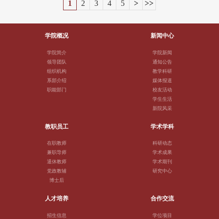
类）6.0分； 申请新闻传播学学术硕士新闻学国际双学位方向、新闻与传播专业硕士
1
2
3
4
5
>
>>
研成果清单；一篇代表性学术论文（不限是否发表，如非中文撰写，应附中文全文翻
报名条件1.全国各高等学校2026年应届本科毕业生。2.学习成绩优秀。除英语专业学生
全球媒介与传播国际双学位方向的学生，申请者的英语能力不低于以下水平：托福成绩
译；如非第一作者，应由第一作者或通讯作者说明考生贡献）；后附其他科研成果（含
外，英语能力须不低于以下水平：国家大学英语六级成绩550分，或托福成绩95分（报
100分，或雅思成绩（学术类）7.0分；（2）申请直博生本科专业背景不限，本科前六
专利，按时间正序；对尚未正式发表的成果应提供用稿单位证明）；拟攻读博士学位的
名日期前两年内有效），或雅思（学术类）成绩6.5分（报名日期前两年内有效）。英语
个学期的专业绩点排名为所在专业的前20（
学院概况
新闻中心
科研计划书（8000字左右，中文撰写，并参照学院网站公布的《2025年新闻学院博士生
专业申请人，须达到专业英语四级良好以上水平。若申请人所学外语为其他语种，须通
导师招生目录》，在科研计划书封面注明报考导师姓名及招生导师的研究领域）；两封
过教育部考试中心组织的该语种相当于大学英语六级考试550分的成绩。3.具有良好的学
学院简介
学院新闻
由正高职称专家签字出具的推荐信，推荐人应与报考学科有关，且不能是意向报考导
领导团队
通知公告
术科研能力或潜力。三、报名材料1.近期正面免
师。所有考生提交申请材料的截止时间为4月10日，未按要求提交申请材料的，视为放弃
组织机构
教学科研
系部介绍
媒体报道
报考。二、报考资格审查本院组织专人对考生的身份信息、学历（学位）证书[或国
职能部门
校友活动
（境）外学历学位的认证书]等申请材料进行审查，对符合报考条件的考生予以准考，不
学生生活
新院风采
教职员工
学术学科
在职教师
科研动态
兼职导师
学术成果
退休教师
学术期刊
党政教辅
研究中心
博士后
人才培养
合作交流
招生信息
学位项目