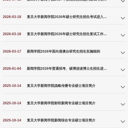
2026-03-18
复旦大学新闻学院2026年硕士研究生招生考试进入复试考生名单
2026-03-18
复旦大学新闻学院2026年硕士研究生招生复试工作实施细则
为做好2026年硕士研究生招生复试工作，根据主管部门和学校有关要求，结合我院实际
2026-03-17
新闻学院2026年面向港澳台研究生招生实施细则
情况，制定本细则。一、招生计划 根据《复旦大学2026年全日制硕士生考试招生分专业
计划》我院新闻传播学专业（专业代码050300）拟招收6人，新闻与传播专业（专业代
新闻学院2026年面向港澳台研究生招生实施细则 根据教育部有关部署和学校2026年面
码055200）拟招收人数53人。实际招收人数根据生源情况适当调整。我院拟招收少数民
2026-01-04
新闻学院2026年普通招考、硕博连读博士生招生进入复试考生名单
向香港、澳门、台湾地区招收研究生简章，结合本院实际，为保证招生录取工作规范有
族高层次骨干人才专项计划、退役大学生士兵计划考生各不超过1人。二、确定复试名单
序、公平公正，制定如下实施细则：一、考生提交申请材料考生应按学校招生简章要求
我院研究生招生委员会依据学校公布的考生进入复试的初试成绩基本要求、招生计划和
和本院要求提交申请材料，并对提交申请材料的真实性负责，一切由于材料不真实而导
考生初试成绩，择优确定复试名单。复试名单在我院网站上公布。我院采取差额复试，
2025-10-14
复旦大学新闻学院战略传播专业硕士项目简介
致的后果由考生本人承担。博士生考生还应提供已有科研成果清单；一篇代表性学术论
在生源充足的情况下，进入复试的考生人数一般不少于各学科专业已公布招生计划的
文（不限是否发表，如非中文撰写，应附中文全文翻译，如非第一作者，应由第一作者
120%，总成绩相同的末位考生都进入复试。符合初试成绩基本要求的生源数量少于招生
一、项目简介在经济全球化与科技革命深度融合的时代背景下，战略传播作为新兴学术
或通讯作者说明考生贡献）；后附其他科研成果（含专利，按时间正序，对尚未正式发
计划120%的专业方向，安排全部合格生源参加复试。其中，新闻与传播专业（专业代码
2025-10-14
复旦大学新闻学院财经新闻专业硕士项目简介
领域应运而生。为打造中国战略传播人才培养和科研的前沿阵地，复旦大学新闻学院于
表的成果应提供用稿单位证明）；拟攻读博士学位的科研计划书（8000字左右，中文撰
055200）02方向拟招收18人，因符合初试成绩基本要求的生源数量少于招生计划，将
2022年设立“战略传播”专业硕士项目，并于2023年迎来首届学生。本项目致力于培养德
写）；两封由正高职称专家签字出具的推荐信，推荐人应与报考学科有关，且不能是意
一、项目简介复旦大学新闻与传播财经新闻专业硕士项目是国内首批财经新闻项目，强
以邮件方式（电话辅助）向01、03方向所有进入复试考生征询第二志愿。确定将02方向
才兼备、熟悉中国国情、具备国际化视野，掌握战略传播相关理论、专业技能与方法，
向报考导师。提交申请材料的截止时间为4月10日，未按要求提交申请材料的，视为放弃
2025-10-14
复旦大学新闻学院新闻综合专业硕士项目简介
调新闻传播+财经分析两大核心能力的训练，课程设置中新闻传播和财经金融并重，力求
作为第二志愿的复试考生应在规定时间内书面回
能够适应社会发展需求的高层次、应用型战略传播人才。二、培养特色本项目立足于复
报考。二、报考资格审查本院组织专人，对考生的身份信息、学历（学位）证书[或国
实现两门学科的交叉融合，旨在培养适应新经济时代要求、具有新闻+财经双重思维的创
旦大学的综合性资源平台，依托历史悠久、学术积淀深厚、教学设备一流的新闻学院，